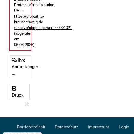
Professor*innenkatalog,
URL:
https://profkat.tu-
braunschweig.de
/resolve/id/cpb_person_00001021
(abgerufen
am
06.08.2026)
Ihre
Anmerkungen
...
Druck
Barrierefreiheit
Datenschutz
Impressum
Login