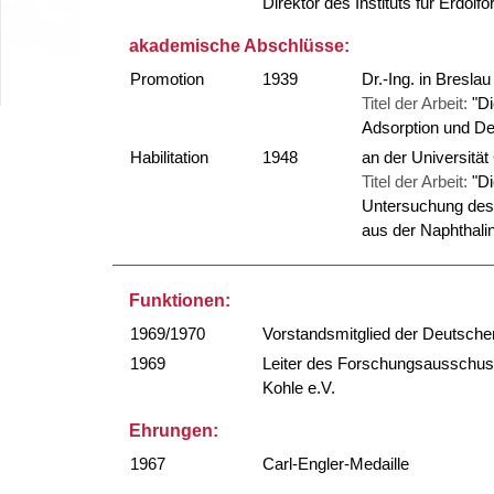
Direktor des Instituts für Erdöl
akademische Abschlüsse:
Promotion
1939
Dr.-Ing. in Breslau
Titel der Arbeit:
"Di
Adsorption und De
Habilitation
1948
an der Universitä
Titel der Arbeit:
"D
Untersuchung des 
aus der Naphthalin
Funktionen:
1969/1970
Vorstandsmitglied der Deutschen
1969
Leiter des Forschungsausschuss
Kohle e.V.
Ehrungen:
1967
Carl-Engler-Medaille