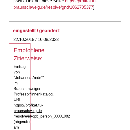
[GND-Link auf diese Seite:
https://profkat.tu-
braunschweig.de/resolve/gnd/1062795377
]
eingestellt / geändert:
22.10.2018 / 16.08.2023
Empfohlene
Zitierweise:
Eintrag
von
"Johannes André"
im
Braunschweiger
Professor*innenkatalog,
URL:
https://profkat.tu-
braunschweig.de
/resolve/id/cpb_person_00001082
(abgerufen
am