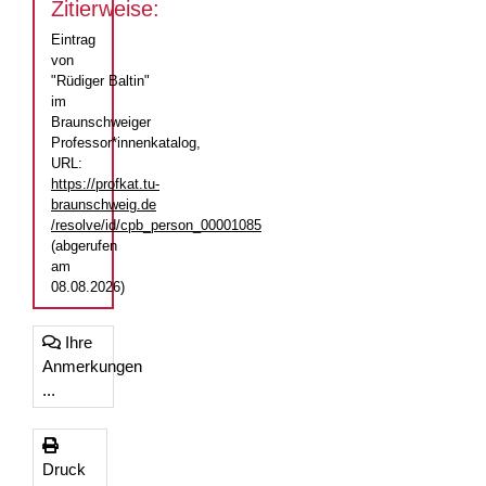
Zitierweise:
Eintrag
von
"Rüdiger Baltin"
im
Braunschweiger
Professor*innenkatalog,
URL:
https://profkat.tu-
braunschweig.de
/resolve/id/cpb_person_00001085
(abgerufen
am
08.08.2026)
Ihre
Anmerkungen
...
Druck