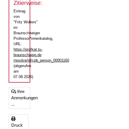
Zitierweise:
Eintrag
von
"Fritz Wolters"
im
Braunschweiger
Professor*innenkatalog,
URL:
https://profkat.tu-
braunschweig.de
/resolve/id/cpb_person_00001160
(abgerufen
am
07.08.2026)
Ihre
Anmerkungen
...
Druck