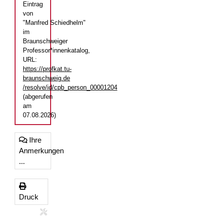
Eintrag
von
"Manfred Schiedhelm"
im
Braunschweiger
Professor*innenkatalog,
URL:
https://profkat.tu-
braunschweig.de
/resolve/id/cpb_person_00001204
(abgerufen
am
07.08.2026)
Ihre
Anmerkungen
...
Druck