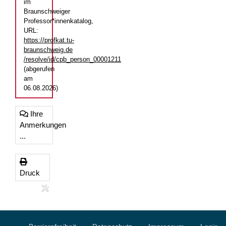
im
Braunschweiger
Professor*innenkatalog,
URL:
https://profkat.tu-
braunschweig.de
/resolve/id/cpb_person_00001211
(abgerufen
am
06.08.2026)
Ihre
Anmerkungen
...
Druck