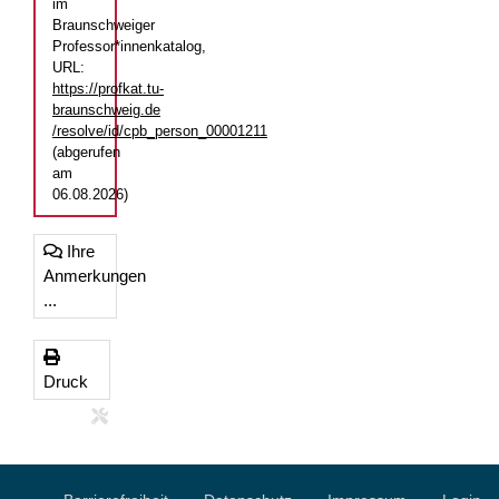
im
Braunschweiger
Professor*innenkatalog,
URL:
https://profkat.tu-
braunschweig.de
/resolve/id/cpb_person_00001211
(abgerufen
am
06.08.2026)
Ihre
Anmerkungen
...
Druck