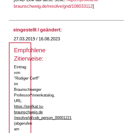
braunschweig.de/resolve/gnd/108033112
]
eingestellt / geändert:
27.03.2019 / 16.08.2023
Empfohlene
Zitierweise:
Eintrag
von
"Rüdiger Cerff"
im
Braunschweiger
Professor*innenkatalog,
URL:
https://profkat.tu-
braunschweig.de
/resolve/id/cpb_person_00001221
(abgerufen
am