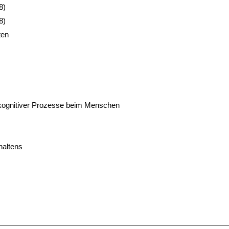
8)
8)
ten
 kognitiver Prozesse beim Menschen
haltens