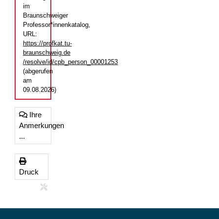
im
Braunschweiger
Professor*innenkatalog,
URL:
https://profkat.tu-
braunschweig.de
/resolve/id/cpb_person_00001253
(abgerufen
am
09.08.2026)
Ihre
Anmerkungen
...
Druck