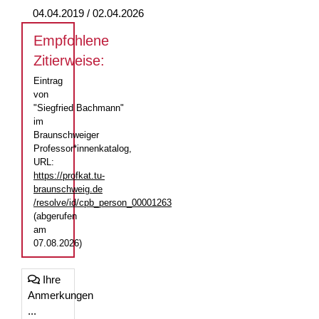
04.04.2019 / 02.04.2026
Empfohlene
Zitierweise:
Eintrag
von
"Siegfried Bachmann"
im
Braunschweiger
Professor*innenkatalog,
URL:
https://profkat.tu-
braunschweig.de
/resolve/id/cpb_person_00001263
(abgerufen
am
07.08.2026)
Ihre
Anmerkungen
...