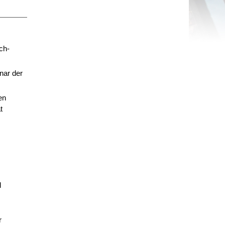
ch-
nar der
en
t
d
r