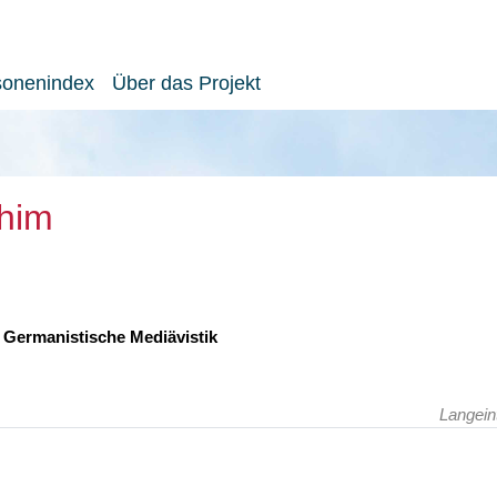
sonenindex
Über das Projekt
chim
r Germanistische Mediävistik
Langein