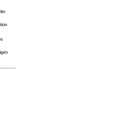
der
tion
es
igen