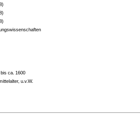
8)
8)
8)
ehungswissenschaften
bis ca. 1600
ttelalter, u.v.W.