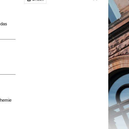
 das
Chemie