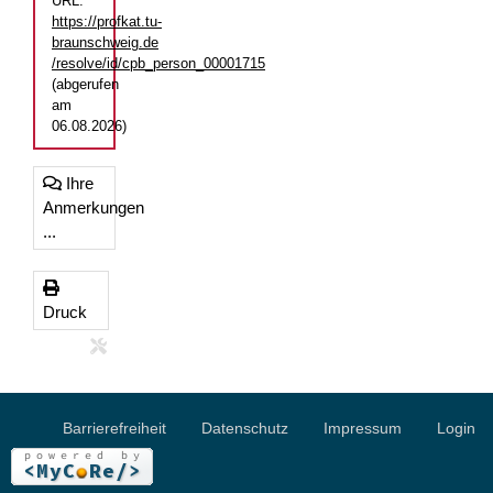
URL:
https://profkat.tu-
braunschweig.de
/resolve/id/cpb_person_00001715
(abgerufen
am
06.08.2026)
Ihre
Anmerkungen
...
Druck
Barrierefreiheit
Datenschutz
Impressum
Login