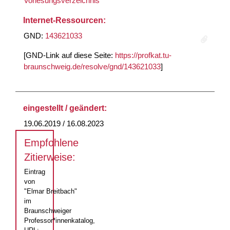
Vorlesungsverzeichnis
Internet-Ressourcen:
GND:
143621033
[GND-Link auf diese Seite:
https://profkat.tu-
braunschweig.de/resolve/gnd/143621033
]
eingestellt / geändert:
19.06.2019 / 16.08.2023
Empfohlene
Zitierweise:
Eintrag
von
"Elmar Breitbach"
im
Braunschweiger
Professor*innenkatalog,