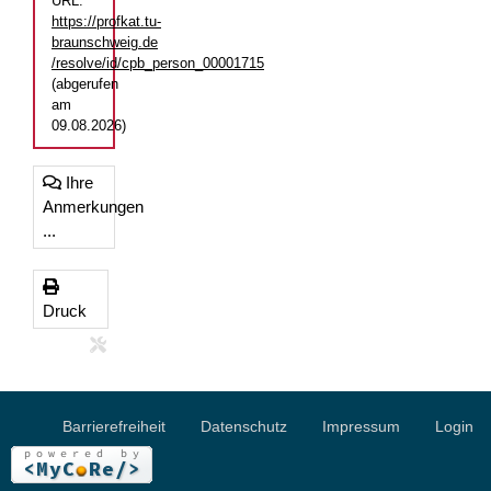
URL:
https://profkat.tu-
braunschweig.de
/resolve/id/cpb_person_00001715
(abgerufen
am
09.08.2026)
Ihre
Anmerkungen
...
Druck
Barrierefreiheit
Datenschutz
Impressum
Login