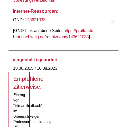
Vorlesungsverzeichnis
Internet-Ressourcen:
GND:
143621033
[GND-Link auf diese Seite:
https://profkat.tu-
braunschweig.de/resolve/gnd/143621033
]
eingestellt / geändert:
19.06.2019 / 16.08.2023
Empfohlene
Zitierweise:
Eintrag
von
"Elmar Breitbach"
im
Braunschweiger
Professor*innenkatalog,