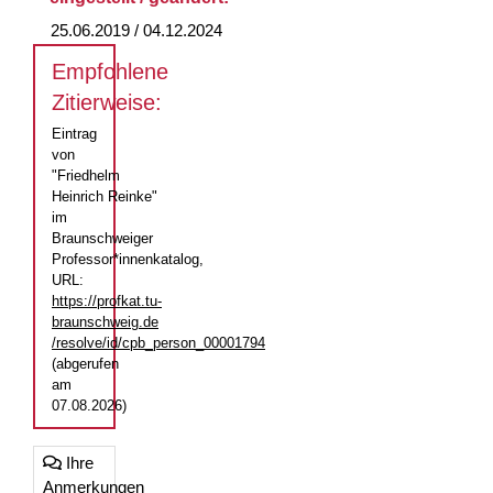
25.06.2019 / 04.12.2024
Empfohlene
Zitierweise:
Eintrag
von
"Friedhelm
Heinrich Reinke"
im
Braunschweiger
Professor*innenkatalog,
URL:
https://profkat.tu-
braunschweig.de
/resolve/id/cpb_person_00001794
(abgerufen
am
07.08.2026)
Ihre
Anmerkungen