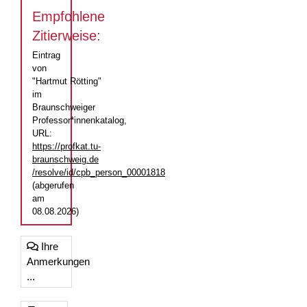
Empfohlene
Zitierweise:
Eintrag
von
"Hartmut Rötting"
im
Braunschweiger
Professor*innenkatalog,
URL:
https://profkat.tu-
braunschweig.de
/resolve/id/cpb_person_00001818
(abgerufen
am
08.08.2026)
Ihre
Anmerkungen
...