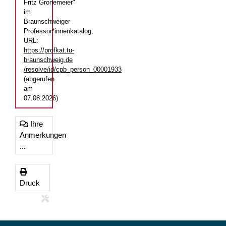
Fritz Gronemeier"
im
Braunschweiger
Professor*innenkatalog,
URL:
https://profkat.tu-
braunschweig.de
/resolve/id/cpb_person_00001933
(abgerufen
am
07.08.2026)
Ihre
Anmerkungen
...
Druck