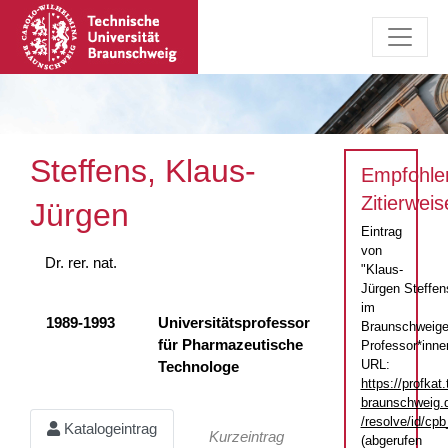
Steffens, Klaus-
Empfohle
Zitierweis
Jürgen
Eintrag
von
Dr. rer. nat.
"Klaus-
Jürgen Steffen
im
1989-1993
Universitätsprofessor
Braunschweige
für Pharmazeutische
Professor*inne
URL:
Technologe
https://profkat.
braunschweig.
/resolve/id/c
Katalogeintrag
Kurzeintrag
(abgerufen