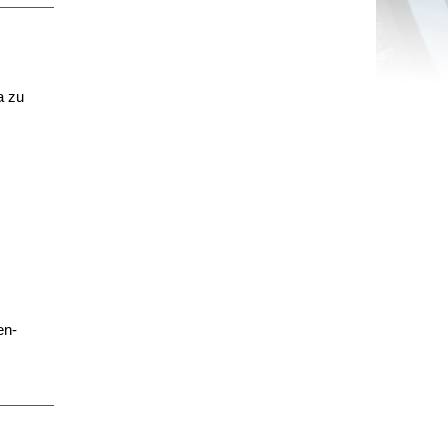
a zu
en-