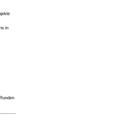
ojekte
ns in
 "Runden