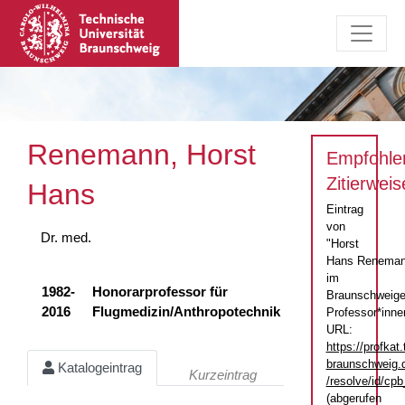
Renemann, Horst
Empfohle
Zitierweis
Hans
Eintrag
von
Dr. med.
"Horst
Hans Reneman
im
1982-
Honorarprofessor für
Braunschweige
2016
Flugmedizin/Anthropotechnik
Professor*inne
URL:
https://profkat.
braunschweig.
Katalogeintrag
Kurzeintrag
/resolve/id/c
(abgerufen