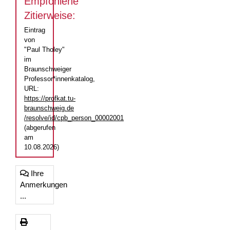
Empfohlene
Zitierweise:
Eintrag
von
"Paul Tholey"
im
Braunschweiger
Professor*innenkatalog,
URL:
https://profkat.tu-
braunschweig.de
/resolve/id/cpb_person_00002001
(abgerufen
am
10.08.2026)
Ihre
Anmerkungen
...