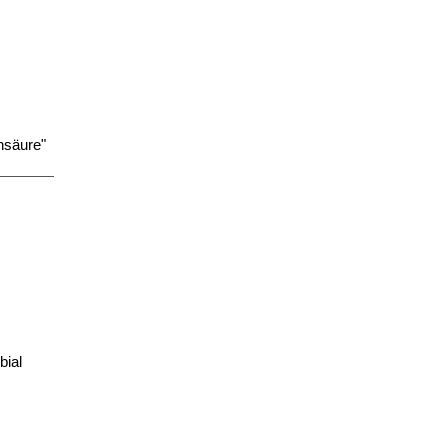
nsäure"
bial