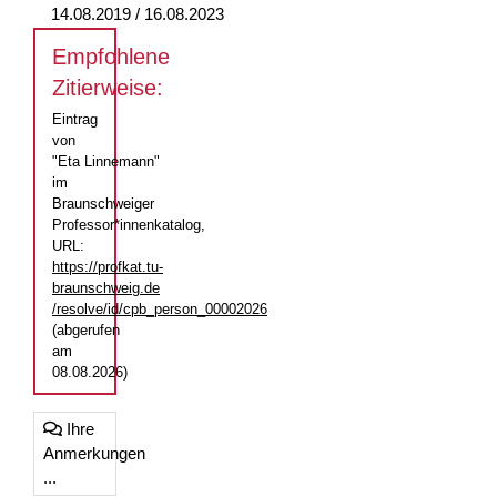
14.08.2019 / 16.08.2023
Empfohlene
Zitierweise:
Eintrag
von
"Eta Linnemann"
im
Braunschweiger
Professor*innenkatalog,
URL:
https://profkat.tu-
braunschweig.de
/resolve/id/cpb_person_00002026
(abgerufen
am
08.08.2026)
Ihre
Anmerkungen
...