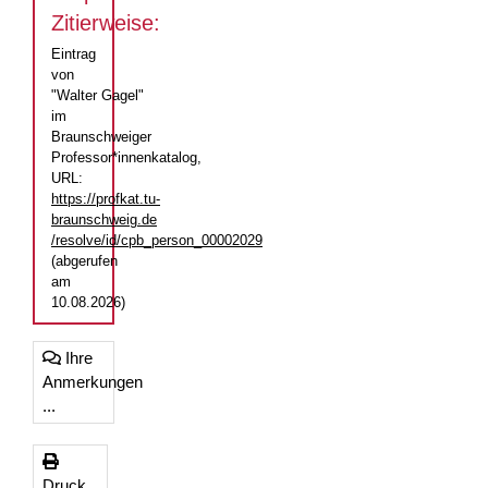
Zitierweise:
Eintrag
von
"Walter Gagel"
im
Braunschweiger
Professor*innenkatalog,
URL:
https://profkat.tu-
braunschweig.de
/resolve/id/cpb_person_00002029
(abgerufen
am
10.08.2026)
Ihre
Anmerkungen
...
Druck