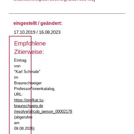
eingestellt / geändert:
17.10.2019 / 16.08.2023
Empfohlene
Zitierweise:
Eintrag
von
"Karl Schmale"
im
Braunschweiger
Professor*innenkatalog,
URL:
https://profkat.tu-
braunschweig.de
/resolve/id/cpb_person_00002178
(abgerufen
am
09.08.2026)