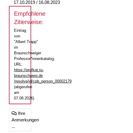
17.10.2019 / 16.08.2023
Empfohlene
Zitierweise:
Eintrag
von
"Albert Trapp"
im
Braunschweiger
Professor*innenkatalog,
URL:
https://profkat.tu-
braunschweig.de
/resolve/id/cpb_person_00002179
(abgerufen
am
07.08.2026)
Ihre
Anmerkungen
...