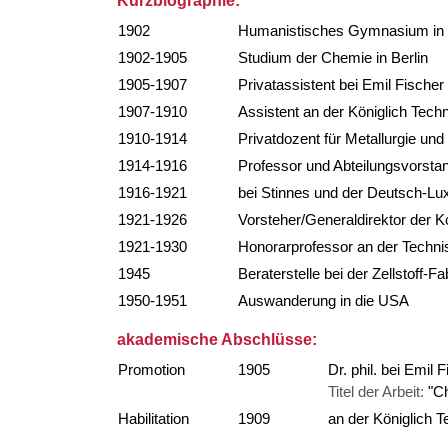
Kurzbiographie:
1902
Humanistisches Gymnasium in H
1902-1905
Studium der Chemie in Berlin
1905-1907
Privatassistent bei Emil Fischer 
1907-1910
Assistent an der Königlich Tech
1910-1914
Privatdozent für Metallurgie un
1914-1916
Professor und Abteilungsvorstan
1916-1921
bei Stinnes und der Deutsch-L
1921-1926
Vorsteher/Generaldirektor der K
1921-1930
Honorarprofessor an der Techni
1945
Beraterstelle bei der Zellstoff-Fa
1950-1951
Auswanderung in die USA
akademische Abschlüsse:
Promotion
1905
Dr. phil. bei Emil 
Titel der Arbeit:
"C
Habilitation
1909
an der Königlich 