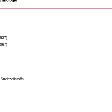
echnologie
1937)
1967)
 Strohzellstoffs