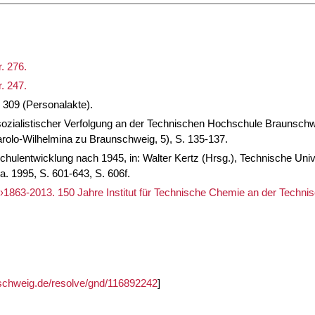
. 276.
. 247.
 309 (Personalakte).
lsozialistischer Verfolgung an der Technischen Hochschule Braunschw
arolo-Wilhelmina zu Braunschweig, 5), S. 135-137.
chulentwicklung nach 1945, in: Walter Kertz (Hrsg.), Technische Un
a. 1995, S. 601-643, S. 606f.
 ›1863-2013. 150 Jahre Institut für Technische Chemie an der Techn
unschweig.de/resolve/gnd/116892242
]