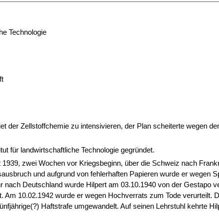
che Technologie
t
et der Zellstoffchemie zu intensivieren, der Plan scheiterte wegen der
itut für landwirtschaftliche Technologie gegründet.
ust 1939, zwei Wochen vor Kriegsbeginn, über die Schweiz nach Frank
gsausbruch und aufgrund von fehlerhaften Papieren wurde er wegen Sp
ehr nach Deutschland wurde Hilpert am 03.10.1940 von der Gestapo v
t. Am 10.02.1942 wurde er wegen Hochverrats zum Tode verurteilt. Da
nfjährige(?) Haftstrafe umgewandelt. Auf seinen Lehrstuhl kehrte Hil