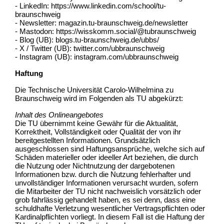
- LinkedIn: https://www.linkedin.com/school/tu-
braunschweig
- Newsletter: magazin.tu-braunschweig.de/newsletter
- Mastodon: https://wisskomm.social/@tubraunschweig
- Blog (UB): blogs.tu-braunschweig.de/ubbs/
- X / Twitter (UB): twitter.com/ubbraunschweig
- Instagram (UB): instagram.com/ubbraunschweig
Haftung
Die Technische Universität Carolo-Wilhelmina zu
Braunschweig wird im Folgenden als TU abgekürzt:
Inhalt des Onlineangebotes
Die TU übernimmt keine Gewähr für die Aktualität,
Korrektheit, Vollständigkeit oder Qualität der von ihr
bereitgestellten Informationen. Grundsätzlich
ausgeschlossen sind Haftungsansprüche, welche sich auf
Schäden materieller oder ideeller Art beziehen, die durch
die Nutzung oder Nichtnutzung der dargebotenen
Informationen bzw. durch die Nutzung fehlerhafter und
unvollständiger Informationen verursacht wurden, sofern
die Mitarbeiter der TU nicht nachweislich vorsätzlich oder
grob fahrlässig gehandelt haben, es sei denn, dass eine
schuldhafte Verletzung wesentlicher Vertragspflichten oder
Kardinalpflichten vorliegt. In diesem Fall ist die Haftung der