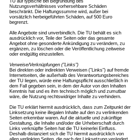
TU auf typische bei Begründung des
Nutzungsverhältnisses vorhersehbare Schäden
beschränkt. Die Haftungssumme wird, außer bei
vorsätzlich herbeigeführten Schäden, auf 500 Euro
begrenzt.
Alle Angebote sind unverbindlich. Die TU behält es sich
ausdrücklich vor, Teile der Seiten oder das gesamte
Angebot ohne gesonderte Ankündigung zu verändern, zu
ergänzen, zu löschen oder die Veröffentlichung zeitweise
oder endgültig einzustellen.
Verweise/Verknüpfungen ("Links")
Bei direkten oder indirekten Verweisen ("Links") auf fremde
Internetseiten, die außerhalb des Verantwortungsbereiches
der TU liegen, würde eine Haftungspflicht ausschließlich in
dem Fall gegeben sein, in dem der Autor von den Inhalten
Kenntnis hat und es ihm technisch möglich und zumutbar
wäre, die Nutzung rechtswidriger Inhalte zu verhindern.
Die TU erklärt hiermit ausdrücklich, dass zum Zeitpunkt der
Linksetzung keine illegalen Inhalte auf den zu verlinkenden
Seiten erkennbar waren. Auf die aktuelle und zukünftige
Gestaltung, die Inhalte und/oder die Urheberschaft durch
Links verknüpfte Seiten hat die TU keinerlei Einfluss.
Deshalb distanziert sich die TU hiermit ausdrücklich von
allen verlinkten Seiten, die nach der Linksetzung verändert