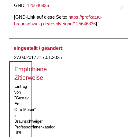
GND:
125646836
[GND-Link auf diese Seite:
https://profkat.tu-
braunschweig.de/resolve/gnd/125646836
]
eingestellt / geändert:
27.03.2017 / 17.01.2025
Empfohlene
Zitierweise:
Eintrag
von
"Gustav
Emil
Otto Moser"
im
Braunschweiger
Professor*innenkatalog,
URL: