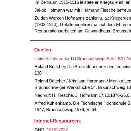
Im Zeitraum 1915-1916 leistete er Kriegsdienst, an
Jakob Hofmann war mit Hermann Flesche befreun
Zu den Werken Hofmanns zählen u. a.: Kriegerde
(1903-1913); Gefallenenehrenmal auf dem Ehren
Restaurationsarbeiten am Gewandhaus, Braunsch
Quellen:
Universitätsarchiv TU Braunschweig, Best. B07 Nr
Roland Böttcher, Die Architekturlehrer der Techn
138.
Roland Böttcher / Kristiana Hartmann / Monika Le
Braunschweiger Werkstücke 94. Braunschweig 199
Nachruf: H. Flesche, J. Hofmann 17.12.1876-26.6.
Alfred Kuhlenkamp, Die Technische Hochschule Br
1947, Braunschweig 1976, S. 64.
Internet-Ressourcen:
GND:
131527037