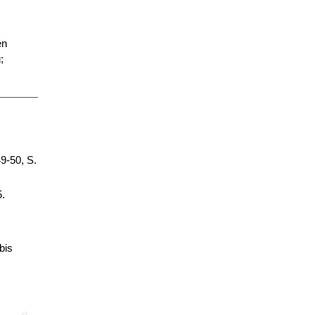
en
;
9-50, S.
5.
bis