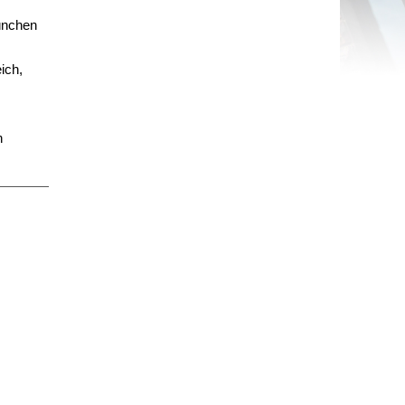
ünchen
ich,
n